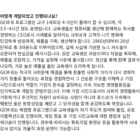
어떻게 개발되었고 진행되나요?
GEM-B 프로그램은 교구 1세트당 4~5인이 플레이 할 수 있으며, 약
3.5~4시간 정도 운영됩니다. 교육생들은 컴퓨터를 생산해 판매하는 회사를
경영하는 CEO로서 시대별로 달라지는 사회상과 고객의 니즈 변화에
민감하게 반응하며, 제품을 기획, 생산해야 합니다. 1960년대부터 20년
단위로 총 3라운드로 이루어졌으며, 실제 사실에 기반한 뉴스 카드들이
오픈되어 현실감을 배가시킵니다. 모든 교육생은 라운드마다 자원을 획득해,
제품을 조립하고, 가격을 설정해 시장에 출시합니다. 정산을 통해 판매 결과가
나오며, 가장 높은 매출을 올린 교육생이 승리하게 됩니다.
GEM-B는 적극적 사회문제 해결을 통해 창출한 사회적 가치가 다시 경제적
가치 창출로 돌아오는 과정을 경험하면서 그 선순환 구조를 이해하고 기업
시민으로서의 역할이 기업의 존속을 결정하는 지속 가능한 경영활동임을
인지하도록 개발된 콘텐츠입니다. 이에 기업 시민으로서의 사회적 경영활동이
거창하거나 추가적인 자원이 낭비되는 사업이 아니라 포스코가 지속해서
해왔던 옳은 방향성임을 깨닫고 그 당위성을 함께 공감하도록 하였습니다.
GEM-B는 체험형 프로그램으로 교육생들의 자기 주도적 참여와 몰입, 상호
리플랙션으로 진행되며, 게임 종료 후 기업 시민교육에 대한 랩업과 실천
워크숍이 진행됩니다. 경우에 따라서는 튜토리얼 동영상 등을 활용하여 사내
강사 없이도 자율적 과정 운영이 가능합니다.