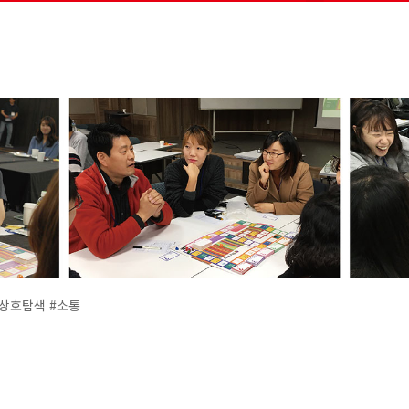
#상호탐색 #소통