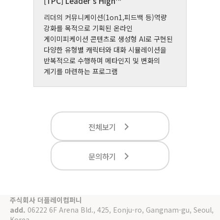
[TPC] Leader’s High™
[
리더의 커뮤니케이션(1on1,피드백 등)역량
설
강화를 목적으로 기획된 온라인
나
하기
게이미피케이션 콘텐츠로 생성형 AI로 구현된
시
다양한 유형별 캐릭터와 대화 시뮬레이션을
반복적으로 수행하며 메타인지 및 변화의
계기를 마련하는 프로그램
전체보기
문의하기
주식회사 더플레이컴퍼니
add.
06222 6F Arena Bld., 425, Eonju-ro, Gangnam-gu, Seoul,
Korea